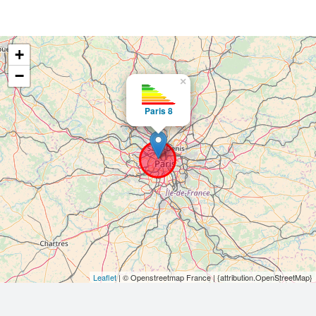
+
−
×
Paris 8
Leaflet
| © Openstreetmap France | {attribution.OpenStreetMap}