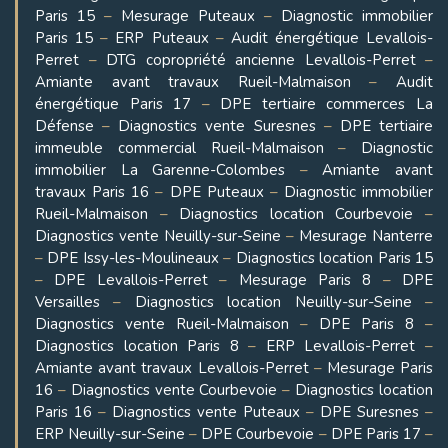
Paris 15
–
Mesurage Puteaux
–
Diagnostic immobilier
Paris 15
–
ERP Puteaux
–
Audit énergétique Levallois-
Perret
–
DTG copropriété ancienne Levallois-Perret
–
Amiante avant travaux Rueil-Malmaison
–
Audit
énergétique Paris 17
–
DPE tertiaire commerces La
Défense
–
Diagnostics vente Suresnes
–
DPE tertiaire
immeuble commercial Rueil-Malmaison
–
Diagnostic
immobilier La Garenne-Colombes
–
Amiante avant
travaux Paris 16
–
DPE Puteaux
–
Diagnostic immobilier
Rueil-Malmaison
–
Diagnostics location Courbevoie
–
Diagnostics vente Neuilly-sur-Seine
–
Mesurage Nanterre
–
DPE Issy-les-Moulineaux
–
Diagnostics location Paris 15
–
DPE Levallois-Perret
–
Mesurage Paris 8
–
DPE
Versailles
–
Diagnostics location Neuilly-sur-Seine
–
Diagnostics vente Rueil-Malmaison
–
DPE Paris 8
–
Diagnostics location Paris 8
–
ERP Levallois-Perret
–
Amiante avant travaux Levallois-Perret
–
Mesurage Paris
16
–
Diagnostics vente Courbevoie
–
Diagnostics location
Paris 16
–
Diagnostics vente Puteaux
–
DPE Suresnes
–
ERP Neuilly-sur-Seine
–
DPE Courbevoie
–
DPE Paris 17
–