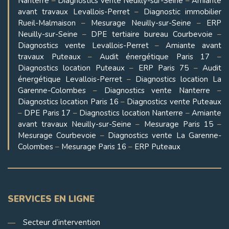
Nanterre
–
Diagnostics vente Neuilly-sur-Seine
–
Amiante
avant travaux Levallois-Perret
–
Diagnostic immobilier
Rueil-Malmaison
–
Mesurage Neuilly-sur-Seine
–
ERP
Neuilly-sur-Seine
–
DPE tertiaire bureau Courbevoie
–
Diagnostics vente Levallois-Perret
–
Amiante avant
travaux Puteaux
–
Audit énergétique Paris 17
–
Diagnostics location Puteaux
–
ERP Paris 75
–
Audit
énergétique Levallois-Perret
–
Diagnostics location La
Garenne-Colombes
–
Diagnostics vente Nanterre
–
Diagnostics location Paris 16
–
Diagnostics vente Puteaux
–
DPE Paris 17
–
Diagnostics location Nanterre
–
Amiante
avant travaux Neuilly-sur-Seine
–
Mesurage Paris 15
–
Mesurage Courbevoie
–
Diagnostics vente La Garenne-
Colombes
–
Mesurage Paris 16
–
ERP Puteaux
SERVICES EN LIGNE
Secteur d’intervention