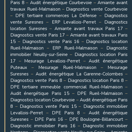
Paris 8
–
Audit énergétique Courbevoie
–
Amiante avant
travaux Rueil-Malmaison
–
Diagnostics vente Courbevoie
–
DPE tertiaire commerces La Défense
–
Diagnostics
vente Suresnes
–
ERP Levallois-Perret
–
Diagnostics
location Suresnes
–
Amiante avant travaux Paris 17
–
Diagnostics vente Paris 17
–
Amiante avant travaux Paris
15
–
Diagnostics vente Paris 16
–
Diagnostics location
Rueil-Malmaison
–
ERP Rueil-Malmaison
–
Diagnostic
immobilier Neuilly-sur-Seine
–
Diagnostics location Paris
17
–
Mesurage Levallois-Perret
–
Audit énergétique
Puteaux
–
Mesurage Rueil-Malmaison
–
Mesurage
Suresnes
–
Audit énergétique La Garenne-Colombes
–
Diagnostics vente Paris 8
–
Diagnostics location Paris 8
–
DPE tertiaire immeuble commercial Rueil-Malmaison
–
Audit énergétique Paris 15
–
DPE Rueil-Malmaison
–
Diagnostics location Courbevoie
–
Audit énergétique Paris
8
–
Diagnostics vente Paris 15
–
Diagnostic immobilier
Levallois-Perret
–
DPE Paris 8
–
Audit énergétique
Suresnes
–
DPE Paris 16
–
DPE Boulogne-Billancourt
–
Diagnostic immobilier Paris 16
–
Diagnostic immobilier