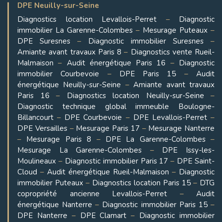
DPE Neuilly-sur-Seine
Diagnostics location Levallois-Perret
–
Diagnostic
immobilier La Garenne-Colombes
–
Mesurage Puteaux
–
DPE Suresnes
–
Diagnostic immobilier Suresnes
–
Amiante avant travaux Paris 8
–
Diagnostics vente Rueil-
Malmaison
–
Audit énergétique Paris 16
–
Diagnostic
immobilier Courbevoie
–
DPE Paris 15
–
Audit
énergétique Neuilly-sur-Seine
–
Amiante avant travaux
Paris 16
–
Diagnostics location Neuilly-sur-Seine
–
Diagnostic technique global immeuble Boulogne-
Billancourt
–
DPE Courbevoie
–
DPE Levallois-Perret
–
DPE Versailles
–
Mesurage Paris 17
–
Mesurage Nanterre
–
Mesurage Paris 8
–
DPE La Garenne-Colombes
–
Mesurage La Garenne-Colombes
–
DPE Issy-les-
Moulineaux
–
Diagnostic immobilier Paris 17
–
DPE Saint-
Cloud
–
Audit énergétique Rueil-Malmaison
–
Diagnostic
immobilier Puteaux
–
Diagnostics location Paris 15
–
DTG
copropriété ancienne Levallois-Perret
–
Audit
énergétique Nanterre
–
Diagnostic immobilier Paris 15
–
DPE Nanterre
–
DPE Clamart
–
Diagnostic immobilier